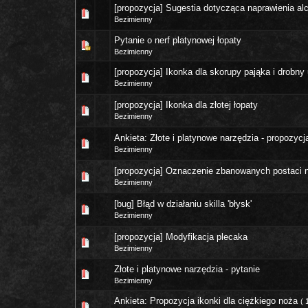
[propozycja] Sugestia dotycząca naprawienia al
Bezimienny
Pytanie o nerf platynowej łopaty
Bezimienny
[propozycja] Ikonka dla skorupy pająka i drobny
Bezimienny
[propozycja] Ikonka dla złotej łopaty
Bezimienny
Ankieta:
Złote i platynowe narzędzia - propozycj
Bezimienny
[propozycja] Oznaczenie zbanowanych postaci n
Bezimienny
[bug] Błąd w działaniu skilla 'błysk'
Bezimienny
[propozycja] Modyfikacja plecaka
Bezimienny
Złote i platynowe narzędzia - pytanie
Bezimienny
Ankieta:
Propozycja ikonki dla ciężkiego noża
(