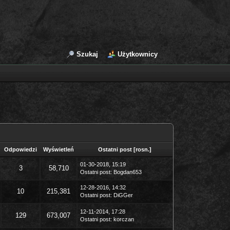
Szukaj
Użytkownicy
Odpowiedzi
Wyświetleń
Ostatni post
[
rosn.
]
01-30-2018, 15:19
3
58,710
Ostatni post
:
Bogdan653
12-28-2016, 14:32
10
215,381
Ostatni post
:
DiGGer
12-11-2014, 17:28
129
673,007
Ostatni post
:
korczan