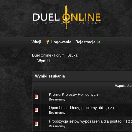
Witaj!
Logowanie
Rejestracja
Duel Online - Forum
›
Szukaj
Wyniki
Wyniki szukania
Wątek
/
Au
Kroniki Królestw Północnych
Bezimienny
Open beta - błędy, problemy, itd.
(
1
2
)
Bezimienny
Propozycja setów wyposażenia dla postaci
(
1
2
Bezimienny