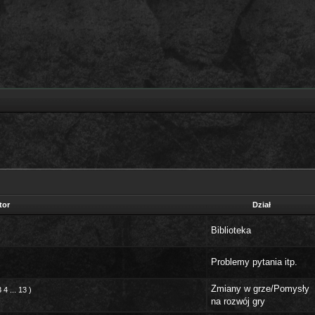
tor
Dział
Biblioteka
Problemy pytania itp.
Zmiany w grze/Pomysły
3
4
...
13
)
na rozwój gry