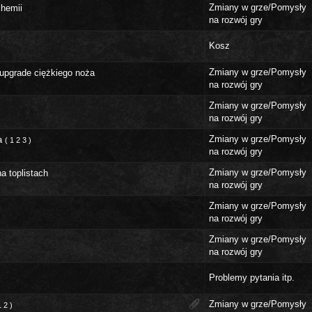
Zmiany w grze/Pomysły
chemii
na rozwój gry
Kosz
Zmiany w grze/Pomysły
 upgrade ciężkiego noża
na rozwój gry
Zmiany w grze/Pomysły
na rozwój gry
Zmiany w grze/Pomysły
a
(
1
2
3
)
na rozwój gry
Zmiany w grze/Pomysły
a toplistach
na rozwój gry
Zmiany w grze/Pomysły
na rozwój gry
Zmiany w grze/Pomysły
na rozwój gry
Problemy pytania itp.
Zmiany w grze/Pomysły
1
2
)