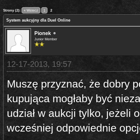
0
Strony (2):
« Wstecz
1
2
System aukcyjny dla Duel Online
Pionek
Junior Member
12-17-2013, 19:57
Muszę przyznać, że dobry p
kupująca mogłaby być nieza
udział w aukcji tylko, jeżel
wcześniej odpowiednie opcje