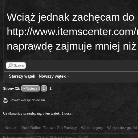
Wciąż jednak zachęcam do re
http://www.itemscenter.com/
naprawdę zajmuje mniej niż
Szukaj
«
Starszy wątek
|
Nowszy wątek
»
Strony (2):
« Wstecz
1
2
Pokaż wersję do druku
Użytkownicy przeglądający ten wątek: 1 gości
Kontakt
Duel Online :Turowa Gra Fantasy
Wróć do góry
Wersja bez grafiki
Polskie tłumaczenie © 2007-2026
Polski Support MyBB