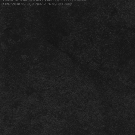
Silnik forum
MyBB
, © 2002-2026
MyBB Group
.